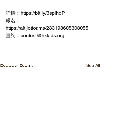
詳情︰
https://bit.ly/3splhdP
報名︰
https://alt.jotfor.ms/233198605308055
查詢︰contest@hkkids.org
See All
Recent Posts