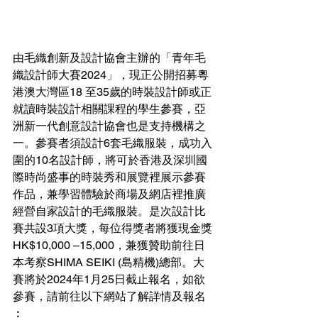
由毛織創新及設計協會主辦的「青年毛
織設計師大賽2024」，現正公開招募粵
港澳大灣區18 至35歲的時裝設計師或正
就讀時裝設計相關課程的學生參賽，亞
洲新一代創意設計協會也是支持機構之
一。參賽者須設計6️套毛織服裝，成功入
圍的10名設計師，將可於香港及深圳國
際時尚盛事的時裝秀和展覽裡展示參賽
作品，兼學習體驗於商場及網店裡推廣
經營自家設計的毛織服裝。是次設計比
賽共設3項大獎，每位得獎者將獲現金獎
HK$10,000 –15,000，兼獲贊助前往日
本考察SHIMA SEIKI (島精機)總部。大
賽將於2024年1月25日截止報名，如欲
參賽，請前往以下網站了解詳情及報名
︰