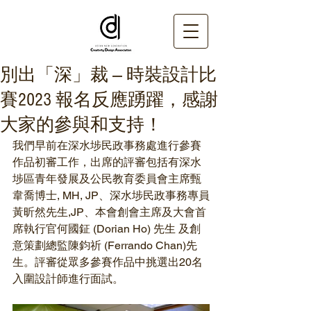
別出「深」裁 — 時裝設計比
賽2023 報名反應踴躍，感謝
大家的參與和支持！
我們早前在深水埗民政事務處進行參賽
作品初審工作，出席的評審包括有深水
埗區青年發展及公民教育委員會主席甄
韋喬博士, MH, JP、深水埗民政事務專員
黃昕然先生,JP、本會創會主席及大會首
席執行官何國鉦 (Dorian Ho) 先生 及創
意策劃總監陳鈞祈 (Ferrando Chan)先
生。評審從眾多參賽作品中挑選出20名
入圍設計師進行面試。