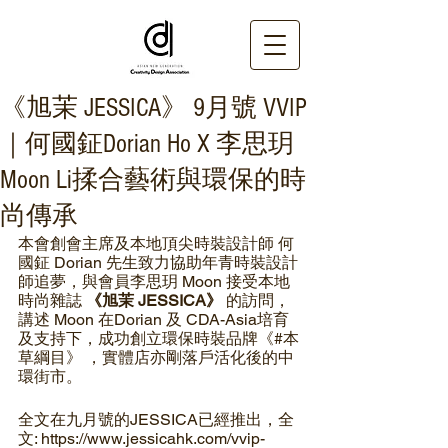
《旭茉 JESSICA》 9月號 VVIP
｜何國鉦Dorian Ho X 李思玥
Moon Li揉合藝術與環保的時
尚傳承
本會創會主席及本地頂尖時裝設計師 何
國鉦 Dorian 先生致力協助年青時裝設計
師追夢，與會員李思玥 Moon 接受本地
時尚雜誌 
《旭茉 JESSICA》
 的訪問，
講述 Moon 在Dorian 及 CDA-Asia培育
及支持下，成功創立環保時裝品牌《#本
草綱目》 ，實體店亦剛落戶活化後的中
環街市。
全文在九月號的JESSICA已經推出，全
文: https://www.jessicahk.com/vvip-